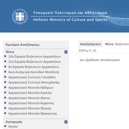
Αναζητήσατε:
Θέση
: Βυζαντιν
Κριτήρια Αναζήτησης:
1024 μ.Χ.
[
x
]
Θέση
14η Εφορεία Βυζαντινών Αρχαιοτήτων
Δεν βρέθηκαν αποτέλεσματα.
21η Εφορεία Βυζαντινών Αρχαιοτήτων
6η Εφορεία Βυζαντινών Αρχαιοτήτων
Άγιοι Ανάργυροι Ακλειδιού Μυτιλήνης
Αρχαιολογική Συλλογή Γαλαξιδίου
Αρχαιολογική Συλλογή Μονεμβασίας
Αρχαιολογικό Μουσείο Αβδήρων
Αρχαιολογικό Μουσείο Αγρινίου
Αρχαιολογικό Μουσείο Αίγινας
Αρχαιολογικό Μουσείο Άμφισσας
Αρχαιολογικό Μουσείο Βέροιας
Αρχαιολογικό Μουσείο Βραυρώνας
Αρχαιολογικό Μουσείο Δελφών
Κατηγορία
Αρχαιολογικό Μουσείο Ηγουμενίτσας
Αγγείο