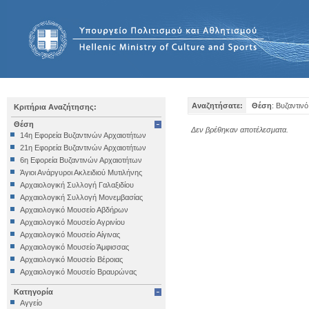
Αναζητήσατε:
Θέση
: Βυζαντιν
Κριτήρια Αναζήτησης:
Θέση
Δεν βρέθηκαν αποτέλεσματα.
14η Εφορεία Βυζαντινών Αρχαιοτήτων
21η Εφορεία Βυζαντινών Αρχαιοτήτων
6η Εφορεία Βυζαντινών Αρχαιοτήτων
Άγιοι Ανάργυροι Ακλειδιού Μυτιλήνης
Αρχαιολογική Συλλογή Γαλαξιδίου
Αρχαιολογική Συλλογή Μονεμβασίας
Αρχαιολογικό Μουσείο Αβδήρων
Αρχαιολογικό Μουσείο Αγρινίου
Αρχαιολογικό Μουσείο Αίγινας
Αρχαιολογικό Μουσείο Άμφισσας
Αρχαιολογικό Μουσείο Βέροιας
Αρχαιολογικό Μουσείο Βραυρώνας
Αρχαιολογικό Μουσείο Δελφών
Κατηγορία
Αρχαιολογικό Μουσείο Ηγουμενίτσας
Αγγείο