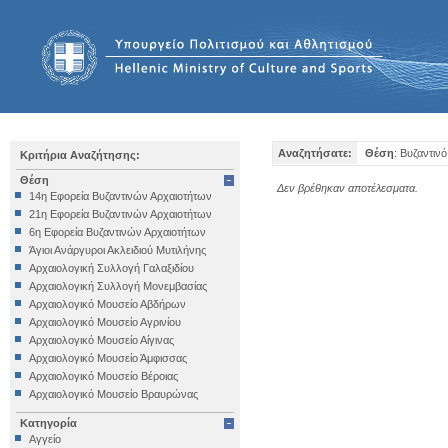
Αναζητήσατε:
Θέση
: Βυζαντιν
Κριτήρια Αναζήτησης:
Θέση
Δεν βρέθηκαν αποτέλεσματα.
14η Εφορεία Βυζαντινών Αρχαιοτήτων
21η Εφορεία Βυζαντινών Αρχαιοτήτων
6η Εφορεία Βυζαντινών Αρχαιοτήτων
Άγιοι Ανάργυροι Ακλειδιού Μυτιλήνης
Αρχαιολογική Συλλογή Γαλαξιδίου
Αρχαιολογική Συλλογή Μονεμβασίας
Αρχαιολογικό Μουσείο Αβδήρων
Αρχαιολογικό Μουσείο Αγρινίου
Αρχαιολογικό Μουσείο Αίγινας
Αρχαιολογικό Μουσείο Άμφισσας
Αρχαιολογικό Μουσείο Βέροιας
Αρχαιολογικό Μουσείο Βραυρώνας
Αρχαιολογικό Μουσείο Δελφών
Κατηγορία
Αρχαιολογικό Μουσείο Ηγουμενίτσας
Αγγείο