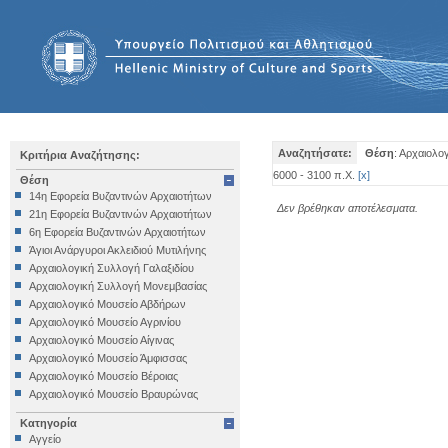
Αναζητήσατε:
Θέση
: Αρχαιολο
Κριτήρια Αναζήτησης:
6000 - 3100 π.Χ.
[
x
]
Θέση
14η Εφορεία Βυζαντινών Αρχαιοτήτων
Δεν βρέθηκαν αποτέλεσματα.
21η Εφορεία Βυζαντινών Αρχαιοτήτων
6η Εφορεία Βυζαντινών Αρχαιοτήτων
Άγιοι Ανάργυροι Ακλειδιού Μυτιλήνης
Αρχαιολογική Συλλογή Γαλαξιδίου
Αρχαιολογική Συλλογή Μονεμβασίας
Αρχαιολογικό Μουσείο Αβδήρων
Αρχαιολογικό Μουσείο Αγρινίου
Αρχαιολογικό Μουσείο Αίγινας
Αρχαιολογικό Μουσείο Άμφισσας
Αρχαιολογικό Μουσείο Βέροιας
Αρχαιολογικό Μουσείο Βραυρώνας
Αρχαιολογικό Μουσείο Δελφών
Κατηγορία
Αρχαιολογικό Μουσείο Ηγουμενίτσας
Αγγείο