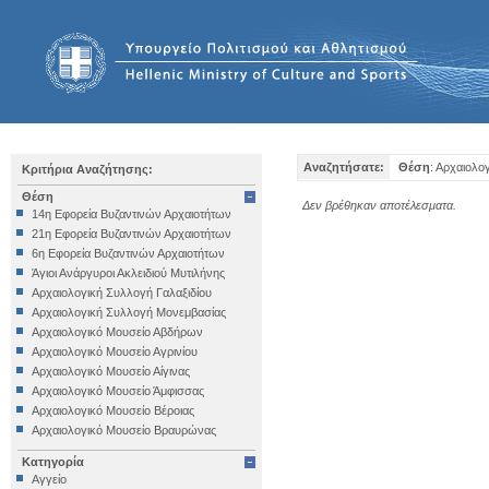
Αναζητήσατε:
Θέση
: Αρχαιολο
Κριτήρια Αναζήτησης:
Θέση
Δεν βρέθηκαν αποτέλεσματα.
14η Εφορεία Βυζαντινών Αρχαιοτήτων
21η Εφορεία Βυζαντινών Αρχαιοτήτων
6η Εφορεία Βυζαντινών Αρχαιοτήτων
Άγιοι Ανάργυροι Ακλειδιού Μυτιλήνης
Αρχαιολογική Συλλογή Γαλαξιδίου
Αρχαιολογική Συλλογή Μονεμβασίας
Αρχαιολογικό Μουσείο Αβδήρων
Αρχαιολογικό Μουσείο Αγρινίου
Αρχαιολογικό Μουσείο Αίγινας
Αρχαιολογικό Μουσείο Άμφισσας
Αρχαιολογικό Μουσείο Βέροιας
Αρχαιολογικό Μουσείο Βραυρώνας
Αρχαιολογικό Μουσείο Δελφών
Κατηγορία
Αρχαιολογικό Μουσείο Ηγουμενίτσας
Αγγείο