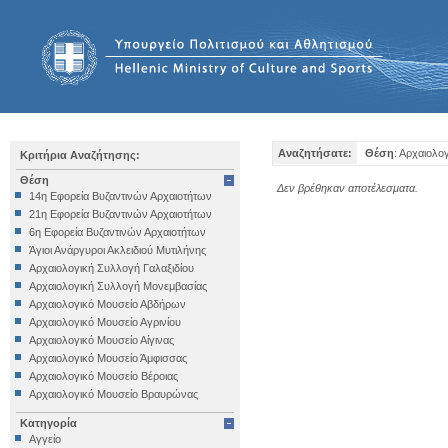
Αναζητήσατε:
Θέση
: Αρχαιολο
Κριτήρια Αναζήτησης:
Θέση
Δεν βρέθηκαν αποτέλεσματα.
14η Εφορεία Βυζαντινών Αρχαιοτήτων
21η Εφορεία Βυζαντινών Αρχαιοτήτων
6η Εφορεία Βυζαντινών Αρχαιοτήτων
Άγιοι Ανάργυροι Ακλειδιού Μυτιλήνης
Αρχαιολογική Συλλογή Γαλαξιδίου
Αρχαιολογική Συλλογή Μονεμβασίας
Αρχαιολογικό Μουσείο Αβδήρων
Αρχαιολογικό Μουσείο Αγρινίου
Αρχαιολογικό Μουσείο Αίγινας
Αρχαιολογικό Μουσείο Άμφισσας
Αρχαιολογικό Μουσείο Βέροιας
Αρχαιολογικό Μουσείο Βραυρώνας
Αρχαιολογικό Μουσείο Δελφών
Κατηγορία
Αρχαιολογικό Μουσείο Ηγουμενίτσας
Αγγείο