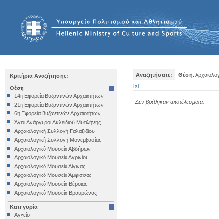
Αναζητήσατε:
Θέση
: Αρχαιολο
Κριτήρια Αναζήτησης:
[
x
]
Θέση
14η Εφορεία Βυζαντινών Αρχαιοτήτων
Δεν βρέθηκαν αποτέλεσματα.
21η Εφορεία Βυζαντινών Αρχαιοτήτων
6η Εφορεία Βυζαντινών Αρχαιοτήτων
Άγιοι Ανάργυροι Ακλειδιού Μυτιλήνης
Αρχαιολογική Συλλογή Γαλαξιδίου
Αρχαιολογική Συλλογή Μονεμβασίας
Αρχαιολογικό Μουσείο Αβδήρων
Αρχαιολογικό Μουσείο Αγρινίου
Αρχαιολογικό Μουσείο Αίγινας
Αρχαιολογικό Μουσείο Άμφισσας
Αρχαιολογικό Μουσείο Βέροιας
Αρχαιολογικό Μουσείο Βραυρώνας
Αρχαιολογικό Μουσείο Δελφών
Κατηγορία
Αρχαιολογικό Μουσείο Ηγουμενίτσας
Αγγείο