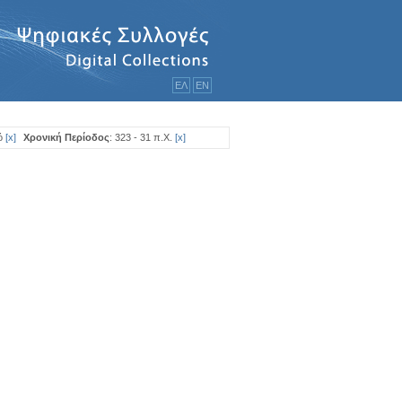
ΕΛ
ΕΝ
ό
[
x
]
Χρονική Περίοδος
: 323 - 31 π.Χ.
[
x
]