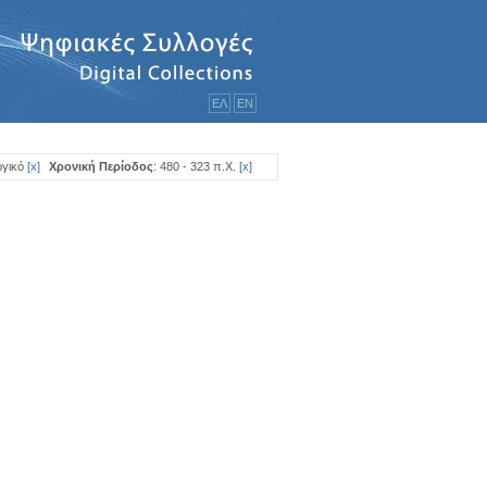
ΕΛ
ΕΝ
ργικό
[
x
]
Χρονική Περίοδος
: 480 - 323 π.Χ.
[
x
]