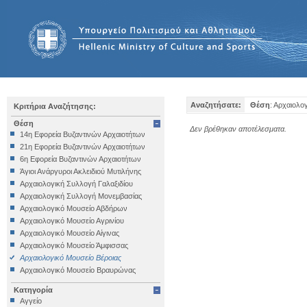
Αναζητήσατε:
Θέση
: Αρχαιολο
Κριτήρια Αναζήτησης:
Θέση
Δεν βρέθηκαν αποτέλεσματα.
14η Εφορεία Βυζαντινών Αρχαιοτήτων
21η Εφορεία Βυζαντινών Αρχαιοτήτων
6η Εφορεία Βυζαντινών Αρχαιοτήτων
Άγιοι Ανάργυροι Ακλειδιού Μυτιλήνης
Αρχαιολογική Συλλογή Γαλαξιδίου
Αρχαιολογική Συλλογή Μονεμβασίας
Αρχαιολογικό Μουσείο Αβδήρων
Αρχαιολογικό Μουσείο Αγρινίου
Αρχαιολογικό Μουσείο Αίγινας
Αρχαιολογικό Μουσείο Άμφισσας
Αρχαιολογικό Μουσείο Βέροιας
Αρχαιολογικό Μουσείο Βραυρώνας
Αρχαιολογικό Μουσείο Δελφών
Κατηγορία
Αρχαιολογικό Μουσείο Ηγουμενίτσας
Αγγείο