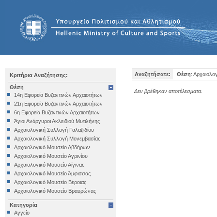
Αναζητήσατε:
Θέση
: Αρχαιολο
Κριτήρια Αναζήτησης:
Θέση
Δεν βρέθηκαν αποτέλεσματα.
14η Εφορεία Βυζαντινών Αρχαιοτήτων
21η Εφορεία Βυζαντινών Αρχαιοτήτων
6η Εφορεία Βυζαντινών Αρχαιοτήτων
Άγιοι Ανάργυροι Ακλειδιού Μυτιλήνης
Αρχαιολογική Συλλογή Γαλαξιδίου
Αρχαιολογική Συλλογή Μονεμβασίας
Αρχαιολογικό Μουσείο Αβδήρων
Αρχαιολογικό Μουσείο Αγρινίου
Αρχαιολογικό Μουσείο Αίγινας
Αρχαιολογικό Μουσείο Άμφισσας
Αρχαιολογικό Μουσείο Βέροιας
Αρχαιολογικό Μουσείο Βραυρώνας
Αρχαιολογικό Μουσείο Δελφών
Κατηγορία
Αρχαιολογικό Μουσείο Ηγουμενίτσας
Αγγείο