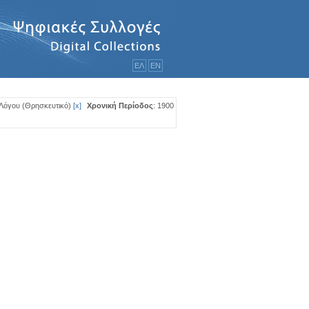
ΕΛ
ΕΝ
Λόγου (Θρησκευτικό)
[
x
]
Χρονική Περίοδος
: 1900