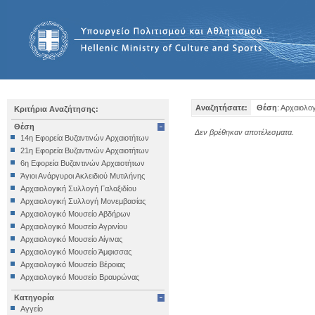
Αναζητήσατε:
Θέση
: Αρχαιολο
Κριτήρια Αναζήτησης:
Θέση
Δεν βρέθηκαν αποτέλεσματα.
14η Εφορεία Βυζαντινών Αρχαιοτήτων
21η Εφορεία Βυζαντινών Αρχαιοτήτων
6η Εφορεία Βυζαντινών Αρχαιοτήτων
Άγιοι Ανάργυροι Ακλειδιού Μυτιλήνης
Αρχαιολογική Συλλογή Γαλαξιδίου
Αρχαιολογική Συλλογή Μονεμβασίας
Αρχαιολογικό Μουσείο Αβδήρων
Αρχαιολογικό Μουσείο Αγρινίου
Αρχαιολογικό Μουσείο Αίγινας
Αρχαιολογικό Μουσείο Άμφισσας
Αρχαιολογικό Μουσείο Βέροιας
Αρχαιολογικό Μουσείο Βραυρώνας
Αρχαιολογικό Μουσείο Δελφών
Κατηγορία
Αρχαιολογικό Μουσείο Ηγουμενίτσας
Αγγείο