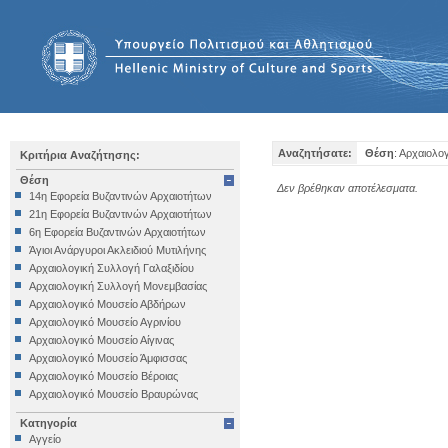
Αναζητήσατε:
Θέση
: Αρχαιολο
Κριτήρια Αναζήτησης:
Θέση
Δεν βρέθηκαν αποτέλεσματα.
14η Εφορεία Βυζαντινών Αρχαιοτήτων
21η Εφορεία Βυζαντινών Αρχαιοτήτων
6η Εφορεία Βυζαντινών Αρχαιοτήτων
Άγιοι Ανάργυροι Ακλειδιού Μυτιλήνης
Αρχαιολογική Συλλογή Γαλαξιδίου
Αρχαιολογική Συλλογή Μονεμβασίας
Αρχαιολογικό Μουσείο Αβδήρων
Αρχαιολογικό Μουσείο Αγρινίου
Αρχαιολογικό Μουσείο Αίγινας
Αρχαιολογικό Μουσείο Άμφισσας
Αρχαιολογικό Μουσείο Βέροιας
Αρχαιολογικό Μουσείο Βραυρώνας
Αρχαιολογικό Μουσείο Δελφών
Κατηγορία
Αρχαιολογικό Μουσείο Ηγουμενίτσας
Αγγείο