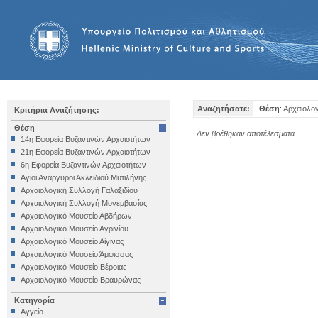
Αναζητήσατε:
Θέση
: Αρχαιολο
Κριτήρια Αναζήτησης:
Θέση
Δεν βρέθηκαν αποτέλεσματα.
14η Εφορεία Βυζαντινών Αρχαιοτήτων
21η Εφορεία Βυζαντινών Αρχαιοτήτων
6η Εφορεία Βυζαντινών Αρχαιοτήτων
Άγιοι Ανάργυροι Ακλειδιού Μυτιλήνης
Αρχαιολογική Συλλογή Γαλαξιδίου
Αρχαιολογική Συλλογή Μονεμβασίας
Αρχαιολογικό Μουσείο Αβδήρων
Αρχαιολογικό Μουσείο Αγρινίου
Αρχαιολογικό Μουσείο Αίγινας
Αρχαιολογικό Μουσείο Άμφισσας
Αρχαιολογικό Μουσείο Βέροιας
Αρχαιολογικό Μουσείο Βραυρώνας
Αρχαιολογικό Μουσείο Δελφών
Κατηγορία
Αρχαιολογικό Μουσείο Ηγουμενίτσας
Αγγείο