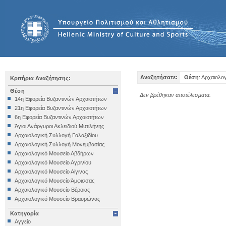
Αναζητήσατε:
Θέση
: Αρχαιολο
Κριτήρια Αναζήτησης:
Θέση
Δεν βρέθηκαν αποτέλεσματα.
14η Εφορεία Βυζαντινών Αρχαιοτήτων
21η Εφορεία Βυζαντινών Αρχαιοτήτων
6η Εφορεία Βυζαντινών Αρχαιοτήτων
Άγιοι Ανάργυροι Ακλειδιού Μυτιλήνης
Αρχαιολογική Συλλογή Γαλαξιδίου
Αρχαιολογική Συλλογή Μονεμβασίας
Αρχαιολογικό Μουσείο Αβδήρων
Αρχαιολογικό Μουσείο Αγρινίου
Αρχαιολογικό Μουσείο Αίγινας
Αρχαιολογικό Μουσείο Άμφισσας
Αρχαιολογικό Μουσείο Βέροιας
Αρχαιολογικό Μουσείο Βραυρώνας
Αρχαιολογικό Μουσείο Δελφών
Κατηγορία
Αρχαιολογικό Μουσείο Ηγουμενίτσας
Αγγείο