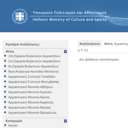
Αναζητήσατε:
Θέση
: Αρχαιολο
Κριτήρια Αναζήτησης:
μ.Χ.
[
x
]
Θέση
14η Εφορεία Βυζαντινών Αρχαιοτήτων
Δεν βρέθηκαν αποτέλεσματα.
21η Εφορεία Βυζαντινών Αρχαιοτήτων
6η Εφορεία Βυζαντινών Αρχαιοτήτων
Άγιοι Ανάργυροι Ακλειδιού Μυτιλήνης
Αρχαιολογική Συλλογή Γαλαξιδίου
Αρχαιολογική Συλλογή Μονεμβασίας
Αρχαιολογικό Μουσείο Αβδήρων
Αρχαιολογικό Μουσείο Αγρινίου
Αρχαιολογικό Μουσείο Αίγινας
Αρχαιολογικό Μουσείο Άμφισσας
Αρχαιολογικό Μουσείο Βέροιας
Αρχαιολογικό Μουσείο Βραυρώνας
Αρχαιολογικό Μουσείο Δελφών
Κατηγορία
Αρχαιολογικό Μουσείο Ηγουμενίτσας
Αγγείο