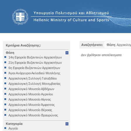
Αναζητήσατε:
Θέση
: Αρχαιολο
Κριτήρια Αναζήτησης:
Θέση
Δεν βρέθηκαν αποτέλεσματα.
14η Εφορεία Βυζαντινών Αρχαιοτήτων
21η Εφορεία Βυζαντινών Αρχαιοτήτων
6η Εφορεία Βυζαντινών Αρχαιοτήτων
Άγιοι Ανάργυροι Ακλειδιού Μυτιλήνης
Αρχαιολογική Συλλογή Γαλαξιδίου
Αρχαιολογική Συλλογή Μονεμβασίας
Αρχαιολογικό Μουσείο Αβδήρων
Αρχαιολογικό Μουσείο Αγρινίου
Αρχαιολογικό Μουσείο Αίγινας
Αρχαιολογικό Μουσείο Άμφισσας
Αρχαιολογικό Μουσείο Βέροιας
Αρχαιολογικό Μουσείο Βραυρώνας
Αρχαιολογικό Μουσείο Δελφών
Κατηγορία
Αρχαιολογικό Μουσείο Ηγουμενίτσας
Αγγείο