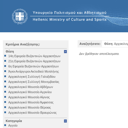
Αναζητήσατε:
Θέση
: Αρχαιολο
Κριτήρια Αναζήτησης:
Θέση
Δεν βρέθηκαν αποτέλεσματα.
14η Εφορεία Βυζαντινών Αρχαιοτήτων
21η Εφορεία Βυζαντινών Αρχαιοτήτων
6η Εφορεία Βυζαντινών Αρχαιοτήτων
Άγιοι Ανάργυροι Ακλειδιού Μυτιλήνης
Αρχαιολογική Συλλογή Γαλαξιδίου
Αρχαιολογική Συλλογή Μονεμβασίας
Αρχαιολογικό Μουσείο Αβδήρων
Αρχαιολογικό Μουσείο Αγρινίου
Αρχαιολογικό Μουσείο Αίγινας
Αρχαιολογικό Μουσείο Άμφισσας
Αρχαιολογικό Μουσείο Βέροιας
Αρχαιολογικό Μουσείο Βραυρώνας
Αρχαιολογικό Μουσείο Δελφών
Κατηγορία
Αρχαιολογικό Μουσείο Ηγουμενίτσας
Αγγείο