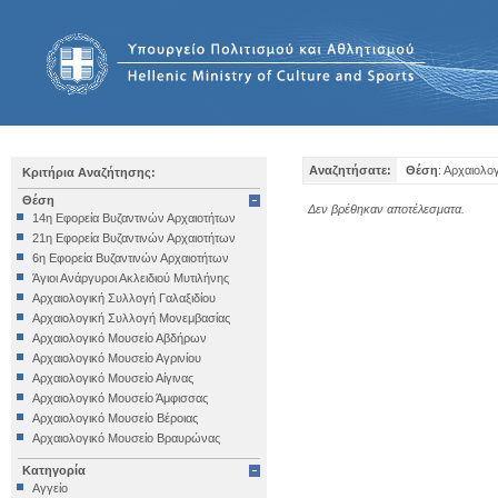
Αναζητήσατε:
Θέση
: Αρχαιολο
Κριτήρια Αναζήτησης:
Θέση
Δεν βρέθηκαν αποτέλεσματα.
14η Εφορεία Βυζαντινών Αρχαιοτήτων
21η Εφορεία Βυζαντινών Αρχαιοτήτων
6η Εφορεία Βυζαντινών Αρχαιοτήτων
Άγιοι Ανάργυροι Ακλειδιού Μυτιλήνης
Αρχαιολογική Συλλογή Γαλαξιδίου
Αρχαιολογική Συλλογή Μονεμβασίας
Αρχαιολογικό Μουσείο Αβδήρων
Αρχαιολογικό Μουσείο Αγρινίου
Αρχαιολογικό Μουσείο Αίγινας
Αρχαιολογικό Μουσείο Άμφισσας
Αρχαιολογικό Μουσείο Βέροιας
Αρχαιολογικό Μουσείο Βραυρώνας
Αρχαιολογικό Μουσείο Δελφών
Κατηγορία
Αρχαιολογικό Μουσείο Ηγουμενίτσας
Αγγείο