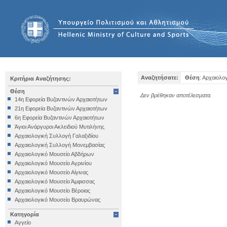
Αναζητήσατε:
Θέση
: Αρχαιολο
Κριτήρια Αναζήτησης:
Θέση
Δεν βρέθηκαν αποτέλεσματα.
14η Εφορεία Βυζαντινών Αρχαιοτήτων
21η Εφορεία Βυζαντινών Αρχαιοτήτων
6η Εφορεία Βυζαντινών Αρχαιοτήτων
Άγιοι Ανάργυροι Ακλειδιού Μυτιλήνης
Αρχαιολογική Συλλογή Γαλαξιδίου
Αρχαιολογική Συλλογή Μονεμβασίας
Αρχαιολογικό Μουσείο Αβδήρων
Αρχαιολογικό Μουσείο Αγρινίου
Αρχαιολογικό Μουσείο Αίγινας
Αρχαιολογικό Μουσείο Άμφισσας
Αρχαιολογικό Μουσείο Βέροιας
Αρχαιολογικό Μουσείο Βραυρώνας
Αρχαιολογικό Μουσείο Δελφών
Κατηγορία
Αρχαιολογικό Μουσείο Ηγουμενίτσας
Αγγείο