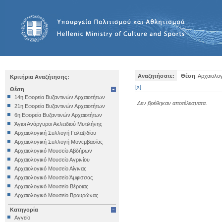
Αναζητήσατε:
Θέση
: Αρχαιολο
Κριτήρια Αναζήτησης:
[
x
]
Θέση
14η Εφορεία Βυζαντινών Αρχαιοτήτων
Δεν βρέθηκαν αποτέλεσματα.
21η Εφορεία Βυζαντινών Αρχαιοτήτων
6η Εφορεία Βυζαντινών Αρχαιοτήτων
Άγιοι Ανάργυροι Ακλειδιού Μυτιλήνης
Αρχαιολογική Συλλογή Γαλαξιδίου
Αρχαιολογική Συλλογή Μονεμβασίας
Αρχαιολογικό Μουσείο Αβδήρων
Αρχαιολογικό Μουσείο Αγρινίου
Αρχαιολογικό Μουσείο Αίγινας
Αρχαιολογικό Μουσείο Άμφισσας
Αρχαιολογικό Μουσείο Βέροιας
Αρχαιολογικό Μουσείο Βραυρώνας
Αρχαιολογικό Μουσείο Δελφών
Κατηγορία
Αρχαιολογικό Μουσείο Ηγουμενίτσας
Αγγείο