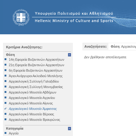
Αναζητήσατε:
Θέση
: Αρχαιολο
Κριτήρια Αναζήτησης:
Θέση
Δεν βρέθηκαν αποτέλεσματα.
14η Εφορεία Βυζαντινών Αρχαιοτήτων
21η Εφορεία Βυζαντινών Αρχαιοτήτων
6η Εφορεία Βυζαντινών Αρχαιοτήτων
Άγιοι Ανάργυροι Ακλειδιού Μυτιλήνης
Αρχαιολογική Συλλογή Γαλαξιδίου
Αρχαιολογική Συλλογή Μονεμβασίας
Αρχαιολογικό Μουσείο Αβδήρων
Αρχαιολογικό Μουσείο Αγρινίου
Αρχαιολογικό Μουσείο Αίγινας
Αρχαιολογικό Μουσείο Άμφισσας
Αρχαιολογικό Μουσείο Βέροιας
Αρχαιολογικό Μουσείο Βραυρώνας
Αρχαιολογικό Μουσείο Δελφών
Κατηγορία
Αρχαιολογικό Μουσείο Ηγουμενίτσας
Αγγείο