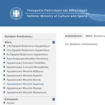
Αναζητήσατε:
Θέση
: Αρχαιολο
Κριτήρια Αναζήτησης:
Θέση
Δεν βρέθηκαν αποτέλεσματα.
14η Εφορεία Βυζαντινών Αρχαιοτήτων
21η Εφορεία Βυζαντινών Αρχαιοτήτων
6η Εφορεία Βυζαντινών Αρχαιοτήτων
Άγιοι Ανάργυροι Ακλειδιού Μυτιλήνης
Αρχαιολογική Συλλογή Γαλαξιδίου
Αρχαιολογική Συλλογή Μονεμβασίας
Αρχαιολογικό Μουσείο Αβδήρων
Αρχαιολογικό Μουσείο Αγρινίου
Αρχαιολογικό Μουσείο Αίγινας
Αρχαιολογικό Μουσείο Άμφισσας
Αρχαιολογικό Μουσείο Βέροιας
Αρχαιολογικό Μουσείο Βραυρώνας
Αρχαιολογικό Μουσείο Δελφών
Κατηγορία
Αρχαιολογικό Μουσείο Ηγουμενίτσας
Αγγείο