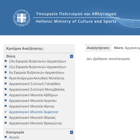
Αναζητήσατε:
Θέση
: Αρχαιολο
Κριτήρια Αναζήτησης:
Θέση
Δεν βρέθηκαν αποτέλεσματα.
14η Εφορεία Βυζαντινών Αρχαιοτήτων
21η Εφορεία Βυζαντινών Αρχαιοτήτων
6η Εφορεία Βυζαντινών Αρχαιοτήτων
Άγιοι Ανάργυροι Ακλειδιού Μυτιλήνης
Αρχαιολογική Συλλογή Γαλαξιδίου
Αρχαιολογική Συλλογή Μονεμβασίας
Αρχαιολογικό Μουσείο Αβδήρων
Αρχαιολογικό Μουσείο Αγρινίου
Αρχαιολογικό Μουσείο Αίγινας
Αρχαιολογικό Μουσείο Άμφισσας
Αρχαιολογικό Μουσείο Βέροιας
Αρχαιολογικό Μουσείο Βραυρώνας
Αρχαιολογικό Μουσείο Δελφών
Κατηγορία
Αρχαιολογικό Μουσείο Ηγουμενίτσας
Αγγείο