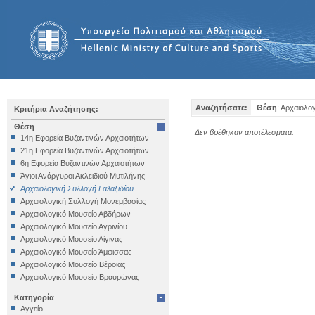
Αναζητήσατε:
Θέση
: Αρχαιολο
Κριτήρια Αναζήτησης:
Θέση
Δεν βρέθηκαν αποτέλεσματα.
14η Εφορεία Βυζαντινών Αρχαιοτήτων
21η Εφορεία Βυζαντινών Αρχαιοτήτων
6η Εφορεία Βυζαντινών Αρχαιοτήτων
Άγιοι Ανάργυροι Ακλειδιού Μυτιλήνης
Αρχαιολογική Συλλογή Γαλαξιδίου
Αρχαιολογική Συλλογή Μονεμβασίας
Αρχαιολογικό Μουσείο Αβδήρων
Αρχαιολογικό Μουσείο Αγρινίου
Αρχαιολογικό Μουσείο Αίγινας
Αρχαιολογικό Μουσείο Άμφισσας
Αρχαιολογικό Μουσείο Βέροιας
Αρχαιολογικό Μουσείο Βραυρώνας
Αρχαιολογικό Μουσείο Δελφών
Κατηγορία
Αρχαιολογικό Μουσείο Ηγουμενίτσας
Αγγείο