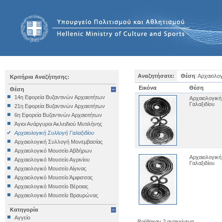
Αναζητήσατε:
Θέση
: Αρχαιολο
Κριτήρια Αναζήτησης:
Εικόνα
Θέση
Θέση
14η Εφορεία Βυζαντινών Αρχαιοτήτων
Αρχαιολογικ
Γαλαξιδίου
21η Εφορεία Βυζαντινών Αρχαιοτήτων
6η Εφορεία Βυζαντινών Αρχαιοτήτων
Άγιοι Ανάργυροι Ακλειδιού Μυτιλήνης
Αρχαιολογική Συλλογή Γαλαξιδίου
Αρχαιολογική Συλλογή Μονεμβασίας
Αρχαιολογικό Μουσείο Αβδήρων
Αρχαιολογικ
Αρχαιολογικό Μουσείο Αγρινίου
Γαλαξιδίου
Αρχαιολογικό Μουσείο Αίγινας
Αρχαιολογικό Μουσείο Άμφισσας
Αρχαιολογικό Μουσείο Βέροιας
Αρχαιολογικό Μουσείο Βραυρώνας
Αρχαιολογικό Μουσείο Δελφών
Κατηγορία
Αρχαιολογικό Μουσείο Ηγουμενίτσας
Αγγείο
Βρέθηκαν 2 αντικείμενα.