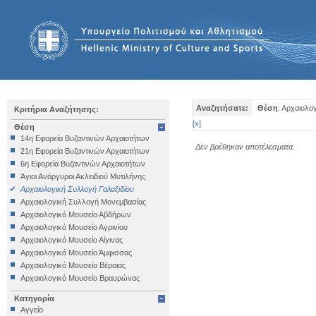
Αναζητήσατε:
Θέση
: Αρχαιολο
Κριτήρια Αναζήτησης:
[
x
]
Θέση
14η Εφορεία Βυζαντινών Αρχαιοτήτων
Δεν βρέθηκαν αποτέλεσματα.
21η Εφορεία Βυζαντινών Αρχαιοτήτων
6η Εφορεία Βυζαντινών Αρχαιοτήτων
Άγιοι Ανάργυροι Ακλειδιού Μυτιλήνης
Αρχαιολογική Συλλογή Γαλαξιδίου
Αρχαιολογική Συλλογή Μονεμβασίας
Αρχαιολογικό Μουσείο Αβδήρων
Αρχαιολογικό Μουσείο Αγρινίου
Αρχαιολογικό Μουσείο Αίγινας
Αρχαιολογικό Μουσείο Άμφισσας
Αρχαιολογικό Μουσείο Βέροιας
Αρχαιολογικό Μουσείο Βραυρώνας
Αρχαιολογικό Μουσείο Δελφών
Κατηγορία
Αρχαιολογικό Μουσείο Ηγουμενίτσας
Αγγείο