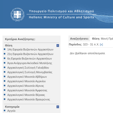
Αναζητήσατε:
Θέση
: Μονή Πρ
Κριτήρια Αναζήτησης:
Περίοδος
: 323 - 31 π.Χ.
[
x
]
Θέση
14η Εφορεία Βυζαντινών Αρχαιοτήτων
Δεν βρέθηκαν αποτέλεσματα.
21η Εφορεία Βυζαντινών Αρχαιοτήτων
6η Εφορεία Βυζαντινών Αρχαιοτήτων
Άγιοι Ανάργυροι Ακλειδιού Μυτιλήνης
Αρχαιολογική Συλλογή Γαλαξιδίου
Αρχαιολογική Συλλογή Μονεμβασίας
Αρχαιολογικό Μουσείο Αβδήρων
Αρχαιολογικό Μουσείο Αγρινίου
Αρχαιολογικό Μουσείο Αίγινας
Αρχαιολογικό Μουσείο Άμφισσας
Αρχαιολογικό Μουσείο Βέροιας
Αρχαιολογικό Μουσείο Βραυρώνας
Αρχαιολογικό Μουσείο Δελφών
Κατηγορία
Αρχαιολογικό Μουσείο Ηγουμενίτσας
Αγγείο