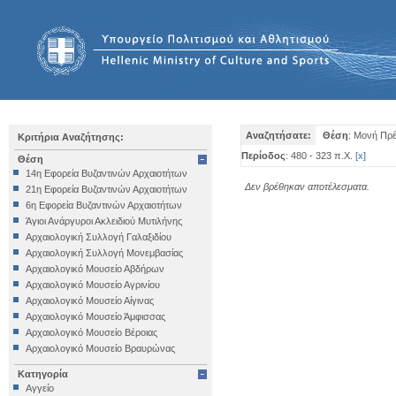
Αναζητήσατε:
Θέση
: Μονή Πρ
Κριτήρια Αναζήτησης:
Περίοδος
: 480 - 323 π.Χ.
[
x
]
Θέση
14η Εφορεία Βυζαντινών Αρχαιοτήτων
Δεν βρέθηκαν αποτέλεσματα.
21η Εφορεία Βυζαντινών Αρχαιοτήτων
6η Εφορεία Βυζαντινών Αρχαιοτήτων
Άγιοι Ανάργυροι Ακλειδιού Μυτιλήνης
Αρχαιολογική Συλλογή Γαλαξιδίου
Αρχαιολογική Συλλογή Μονεμβασίας
Αρχαιολογικό Μουσείο Αβδήρων
Αρχαιολογικό Μουσείο Αγρινίου
Αρχαιολογικό Μουσείο Αίγινας
Αρχαιολογικό Μουσείο Άμφισσας
Αρχαιολογικό Μουσείο Βέροιας
Αρχαιολογικό Μουσείο Βραυρώνας
Αρχαιολογικό Μουσείο Δελφών
Κατηγορία
Αρχαιολογικό Μουσείο Ηγουμενίτσας
Αγγείο