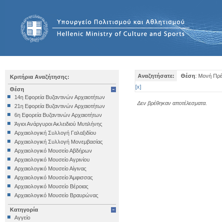
Αναζητήσατε:
Θέση
: Μονή Πρ
Κριτήρια Αναζήτησης:
[
x
]
Θέση
14η Εφορεία Βυζαντινών Αρχαιοτήτων
Δεν βρέθηκαν αποτέλεσματα.
21η Εφορεία Βυζαντινών Αρχαιοτήτων
6η Εφορεία Βυζαντινών Αρχαιοτήτων
Άγιοι Ανάργυροι Ακλειδιού Μυτιλήνης
Αρχαιολογική Συλλογή Γαλαξιδίου
Αρχαιολογική Συλλογή Μονεμβασίας
Αρχαιολογικό Μουσείο Αβδήρων
Αρχαιολογικό Μουσείο Αγρινίου
Αρχαιολογικό Μουσείο Αίγινας
Αρχαιολογικό Μουσείο Άμφισσας
Αρχαιολογικό Μουσείο Βέροιας
Αρχαιολογικό Μουσείο Βραυρώνας
Αρχαιολογικό Μουσείο Δελφών
Κατηγορία
Αρχαιολογικό Μουσείο Ηγουμενίτσας
Αγγείο