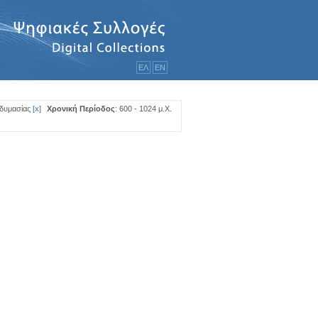
ΕΛ
ΕΝ
νδυμασίας
[
x
]
Χρονική Περίοδος
: 600 - 1024 μ.Χ.