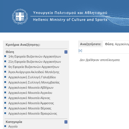
Αναζητήσατε:
Θέση
: Αρχαιολο
Κριτήρια Αναζήτησης:
[
x
]
Θέση
14η Εφορεία Βυζαντινών Αρχαιοτήτων
Δεν βρέθηκαν αποτέλεσματα.
21η Εφορεία Βυζαντινών Αρχαιοτήτων
6η Εφορεία Βυζαντινών Αρχαιοτήτων
Άγιοι Ανάργυροι Ακλειδιού Μυτιλήνης
Αρχαιολογική Συλλογή Γαλαξιδίου
Αρχαιολογική Συλλογή Μονεμβασίας
Αρχαιολογικό Μουσείο Αβδήρων
Αρχαιολογικό Μουσείο Αγρινίου
Αρχαιολογικό Μουσείο Αίγινας
Αρχαιολογικό Μουσείο Άμφισσας
Αρχαιολογικό Μουσείο Βέροιας
Αρχαιολογικό Μουσείο Βραυρώνας
Αρχαιολογικό Μουσείο Δελφών
Κατηγορία
Αρχαιολογικό Μουσείο Ηγουμενίτσας
Αγγείο