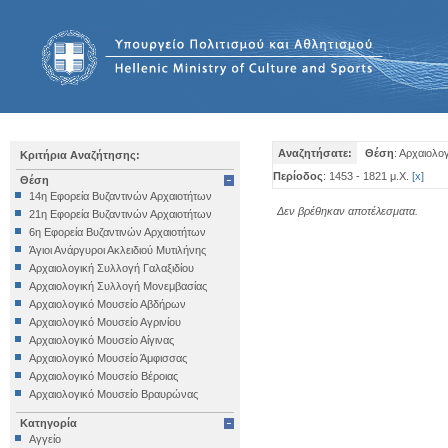
Αναζητήσατε:
Θέση
: Αρχαιολο
Κριτήρια Αναζήτησης:
Περίοδος
: 1453 - 1821 μ.Χ.
[
x
]
Θέση
14η Εφορεία Βυζαντινών Αρχαιοτήτων
Δεν βρέθηκαν αποτέλεσματα.
21η Εφορεία Βυζαντινών Αρχαιοτήτων
6η Εφορεία Βυζαντινών Αρχαιοτήτων
Άγιοι Ανάργυροι Ακλειδιού Μυτιλήνης
Αρχαιολογική Συλλογή Γαλαξιδίου
Αρχαιολογική Συλλογή Μονεμβασίας
Αρχαιολογικό Μουσείο Αβδήρων
Αρχαιολογικό Μουσείο Αγρινίου
Αρχαιολογικό Μουσείο Αίγινας
Αρχαιολογικό Μουσείο Άμφισσας
Αρχαιολογικό Μουσείο Βέροιας
Αρχαιολογικό Μουσείο Βραυρώνας
Αρχαιολογικό Μουσείο Δελφών
Κατηγορία
Αρχαιολογικό Μουσείο Ηγουμενίτσας
Αγγείο