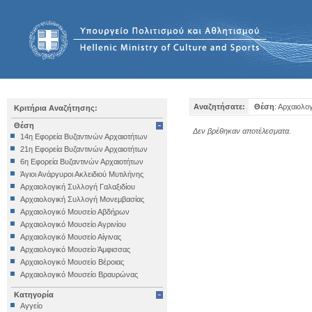
Αναζητήσατε:
Θέση
: Αρχαιολο
Κριτήρια Αναζήτησης:
Θέση
Δεν βρέθηκαν αποτέλεσματα.
14η Εφορεία Βυζαντινών Αρχαιοτήτων
21η Εφορεία Βυζαντινών Αρχαιοτήτων
6η Εφορεία Βυζαντινών Αρχαιοτήτων
Άγιοι Ανάργυροι Ακλειδιού Μυτιλήνης
Αρχαιολογική Συλλογή Γαλαξιδίου
Αρχαιολογική Συλλογή Μονεμβασίας
Αρχαιολογικό Μουσείο Αβδήρων
Αρχαιολογικό Μουσείο Αγρινίου
Αρχαιολογικό Μουσείο Αίγινας
Αρχαιολογικό Μουσείο Άμφισσας
Αρχαιολογικό Μουσείο Βέροιας
Αρχαιολογικό Μουσείο Βραυρώνας
Αρχαιολογικό Μουσείο Δελφών
Κατηγορία
Αρχαιολογικό Μουσείο Ηγουμενίτσας
Αγγείο