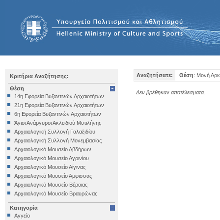
Αναζητήσατε:
Θέση
: Μονή Αρ
Κριτήρια Αναζήτησης:
Θέση
Δεν βρέθηκαν αποτέλεσματα.
14η Εφορεία Βυζαντινών Αρχαιοτήτων
21η Εφορεία Βυζαντινών Αρχαιοτήτων
6η Εφορεία Βυζαντινών Αρχαιοτήτων
Άγιοι Ανάργυροι Ακλειδιού Μυτιλήνης
Αρχαιολογική Συλλογή Γαλαξιδίου
Αρχαιολογική Συλλογή Μονεμβασίας
Αρχαιολογικό Μουσείο Αβδήρων
Αρχαιολογικό Μουσείο Αγρινίου
Αρχαιολογικό Μουσείο Αίγινας
Αρχαιολογικό Μουσείο Άμφισσας
Αρχαιολογικό Μουσείο Βέροιας
Αρχαιολογικό Μουσείο Βραυρώνας
Αρχαιολογικό Μουσείο Δελφών
Κατηγορία
Αρχαιολογικό Μουσείο Ηγουμενίτσας
Αγγείο