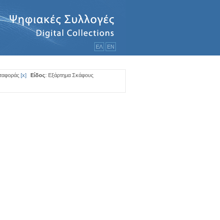
ΕΛ
ΕΝ
ταφοράς
[
x
]
Είδος
: Εξάρτημα Σκάφους