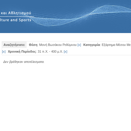
Αναζητήσατε:
Θέση
: Μονή Βωσάκου Ρεθύμνου
[
x
]
Κατηγορία
: Εξάρτημα Μέσου Με
[
x
]
Χρονική Περίοδος
: 31 π.Χ. - 400 μ.Χ.
[
x
]
Δεν βρέθηκαν αποτέλεσματα.