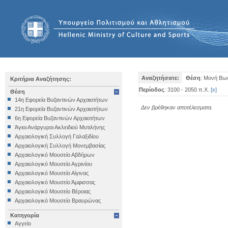
Αναζητήσατε:
Θέση
: Μονή Βω
Κριτήρια Αναζήτησης:
Περίοδος
: 3100 - 2050 π.Χ.
[
x
]
Θέση
14η Εφορεία Βυζαντινών Αρχαιοτήτων
Δεν βρέθηκαν αποτέλεσματα.
21η Εφορεία Βυζαντινών Αρχαιοτήτων
6η Εφορεία Βυζαντινών Αρχαιοτήτων
Άγιοι Ανάργυροι Ακλειδιού Μυτιλήνης
Αρχαιολογική Συλλογή Γαλαξιδίου
Αρχαιολογική Συλλογή Μονεμβασίας
Αρχαιολογικό Μουσείο Αβδήρων
Αρχαιολογικό Μουσείο Αγρινίου
Αρχαιολογικό Μουσείο Αίγινας
Αρχαιολογικό Μουσείο Άμφισσας
Αρχαιολογικό Μουσείο Βέροιας
Αρχαιολογικό Μουσείο Βραυρώνας
Αρχαιολογικό Μουσείο Δελφών
Κατηγορία
Αρχαιολογικό Μουσείο Ηγουμενίτσας
Αγγείο