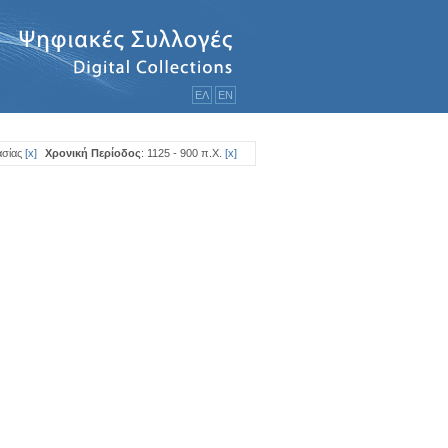
ΕΛ
ΕΝ
ασίας
[
x
]
Χρονική Περίοδος
: 1125 - 900 π.Χ.
[
x
]