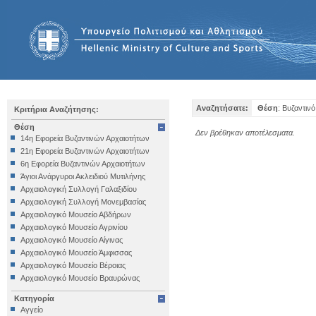
Αναζητήσατε:
Θέση
: Βυζαντινό
Κριτήρια Αναζήτησης:
Θέση
Δεν βρέθηκαν αποτέλεσματα.
14η Εφορεία Βυζαντινών Αρχαιοτήτων
21η Εφορεία Βυζαντινών Αρχαιοτήτων
6η Εφορεία Βυζαντινών Αρχαιοτήτων
Άγιοι Ανάργυροι Ακλειδιού Μυτιλήνης
Αρχαιολογική Συλλογή Γαλαξιδίου
Αρχαιολογική Συλλογή Μονεμβασίας
Αρχαιολογικό Μουσείο Αβδήρων
Αρχαιολογικό Μουσείο Αγρινίου
Αρχαιολογικό Μουσείο Αίγινας
Αρχαιολογικό Μουσείο Άμφισσας
Αρχαιολογικό Μουσείο Βέροιας
Αρχαιολογικό Μουσείο Βραυρώνας
Αρχαιολογικό Μουσείο Δελφών
Κατηγορία
Αρχαιολογικό Μουσείο Ηγουμενίτσας
Αγγείο