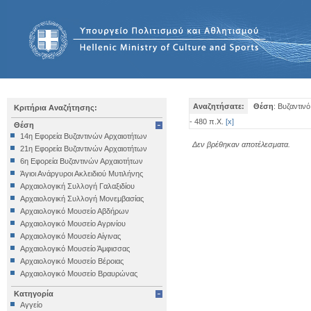
Αναζητήσατε:
Θέση
: Βυζαντινό
Κριτήρια Αναζήτησης:
- 480 π.Χ.
[
x
]
Θέση
14η Εφορεία Βυζαντινών Αρχαιοτήτων
Δεν βρέθηκαν αποτέλεσματα.
21η Εφορεία Βυζαντινών Αρχαιοτήτων
6η Εφορεία Βυζαντινών Αρχαιοτήτων
Άγιοι Ανάργυροι Ακλειδιού Μυτιλήνης
Αρχαιολογική Συλλογή Γαλαξιδίου
Αρχαιολογική Συλλογή Μονεμβασίας
Αρχαιολογικό Μουσείο Αβδήρων
Αρχαιολογικό Μουσείο Αγρινίου
Αρχαιολογικό Μουσείο Αίγινας
Αρχαιολογικό Μουσείο Άμφισσας
Αρχαιολογικό Μουσείο Βέροιας
Αρχαιολογικό Μουσείο Βραυρώνας
Αρχαιολογικό Μουσείο Δελφών
Κατηγορία
Αρχαιολογικό Μουσείο Ηγουμενίτσας
Αγγείο