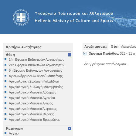
Αναζητήσατε:
Θέση
: Αρχαιολο
Κριτήρια Αναζήτησης:
[
x
]
Χρονική Περίοδος
: 323 - 31 π
Θέση
14η Εφορεία Βυζαντινών Αρχαιοτήτων
Δεν βρέθηκαν αποτέλεσματα.
21η Εφορεία Βυζαντινών Αρχαιοτήτων
6η Εφορεία Βυζαντινών Αρχαιοτήτων
Άγιοι Ανάργυροι Ακλειδιού Μυτιλήνης
Αρχαιολογική Συλλογή Γαλαξιδίου
Αρχαιολογική Συλλογή Μονεμβασίας
Αρχαιολογικό Μουσείο Αβδήρων
Αρχαιολογικό Μουσείο Αγρινίου
Αρχαιολογικό Μουσείο Αίγινας
Αρχαιολογικό Μουσείο Άμφισσας
Αρχαιολογικό Μουσείο Βέροιας
Αρχαιολογικό Μουσείο Βραυρώνας
Αρχαιολογικό Μουσείο Δελφών
Κατηγορία
Αρχαιολογικό Μουσείο Ηγουμενίτσας
Αγγείο