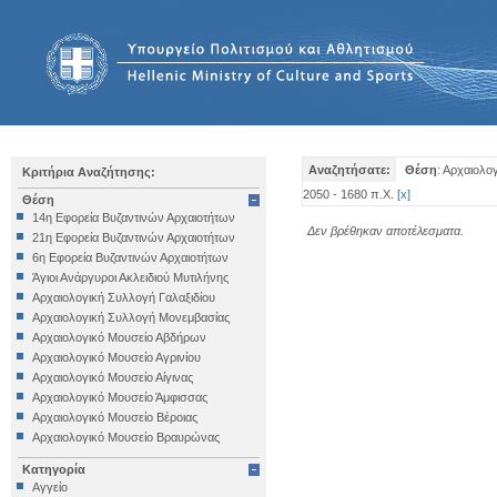
Αναζητήσατε:
Θέση
: Αρχαιολο
Κριτήρια Αναζήτησης:
2050 - 1680 π.Χ.
[
x
]
Θέση
14η Εφορεία Βυζαντινών Αρχαιοτήτων
Δεν βρέθηκαν αποτέλεσματα.
21η Εφορεία Βυζαντινών Αρχαιοτήτων
6η Εφορεία Βυζαντινών Αρχαιοτήτων
Άγιοι Ανάργυροι Ακλειδιού Μυτιλήνης
Αρχαιολογική Συλλογή Γαλαξιδίου
Αρχαιολογική Συλλογή Μονεμβασίας
Αρχαιολογικό Μουσείο Αβδήρων
Αρχαιολογικό Μουσείο Αγρινίου
Αρχαιολογικό Μουσείο Αίγινας
Αρχαιολογικό Μουσείο Άμφισσας
Αρχαιολογικό Μουσείο Βέροιας
Αρχαιολογικό Μουσείο Βραυρώνας
Αρχαιολογικό Μουσείο Δελφών
Κατηγορία
Αρχαιολογικό Μουσείο Ηγουμενίτσας
Αγγείο