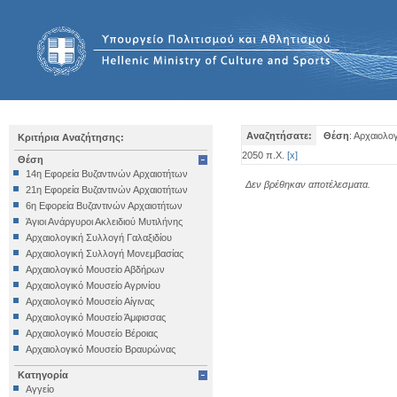
Αναζητήσατε:
Θέση
: Αρχαιολο
Κριτήρια Αναζήτησης:
2050 π.Χ.
[
x
]
Θέση
14η Εφορεία Βυζαντινών Αρχαιοτήτων
Δεν βρέθηκαν αποτέλεσματα.
21η Εφορεία Βυζαντινών Αρχαιοτήτων
6η Εφορεία Βυζαντινών Αρχαιοτήτων
Άγιοι Ανάργυροι Ακλειδιού Μυτιλήνης
Αρχαιολογική Συλλογή Γαλαξιδίου
Αρχαιολογική Συλλογή Μονεμβασίας
Αρχαιολογικό Μουσείο Αβδήρων
Αρχαιολογικό Μουσείο Αγρινίου
Αρχαιολογικό Μουσείο Αίγινας
Αρχαιολογικό Μουσείο Άμφισσας
Αρχαιολογικό Μουσείο Βέροιας
Αρχαιολογικό Μουσείο Βραυρώνας
Αρχαιολογικό Μουσείο Δελφών
Κατηγορία
Αρχαιολογικό Μουσείο Ηγουμενίτσας
Αγγείο