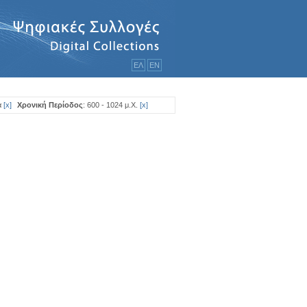
ΕΛ
ΕΝ
α
[
x
]
Χρονική Περίοδος
: 600 - 1024 μ.Χ.
[
x
]