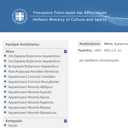
Αναζητήσατε:
Θέση
: Αρχαιολο
Κριτήρια Αναζήτησης:
Περίοδος
: 1453 - 1821 μ.Χ.
[
x
]
Θέση
14η Εφορεία Βυζαντινών Αρχαιοτήτων
Δεν βρέθηκαν αποτέλεσματα.
21η Εφορεία Βυζαντινών Αρχαιοτήτων
6η Εφορεία Βυζαντινών Αρχαιοτήτων
Άγιοι Ανάργυροι Ακλειδιού Μυτιλήνης
Αρχαιολογική Συλλογή Γαλαξιδίου
Αρχαιολογική Συλλογή Μονεμβασίας
Αρχαιολογικό Μουσείο Αβδήρων
Αρχαιολογικό Μουσείο Αγρινίου
Αρχαιολογικό Μουσείο Αίγινας
Αρχαιολογικό Μουσείο Άμφισσας
Αρχαιολογικό Μουσείο Βέροιας
Αρχαιολογικό Μουσείο Βραυρώνας
Αρχαιολογικό Μουσείο Δελφών
Κατηγορία
Αρχαιολογικό Μουσείο Ηγουμενίτσας
Αγγείο