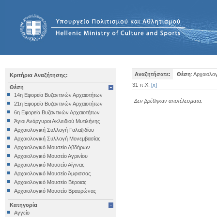
Αναζητήσατε:
Θέση
: Αρχαιολο
Κριτήρια Αναζήτησης:
31 π.Χ.
[
x
]
Θέση
14η Εφορεία Βυζαντινών Αρχαιοτήτων
Δεν βρέθηκαν αποτέλεσματα.
21η Εφορεία Βυζαντινών Αρχαιοτήτων
6η Εφορεία Βυζαντινών Αρχαιοτήτων
Άγιοι Ανάργυροι Ακλειδιού Μυτιλήνης
Αρχαιολογική Συλλογή Γαλαξιδίου
Αρχαιολογική Συλλογή Μονεμβασίας
Αρχαιολογικό Μουσείο Αβδήρων
Αρχαιολογικό Μουσείο Αγρινίου
Αρχαιολογικό Μουσείο Αίγινας
Αρχαιολογικό Μουσείο Άμφισσας
Αρχαιολογικό Μουσείο Βέροιας
Αρχαιολογικό Μουσείο Βραυρώνας
Αρχαιολογικό Μουσείο Δελφών
Κατηγορία
Αρχαιολογικό Μουσείο Ηγουμενίτσας
Αγγείο