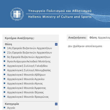
Αναζητήσατε:
Θέση
: Αρχαιολο
Κριτήρια Αναζήτησης:
Θέση
Δεν βρέθηκαν αποτέλεσματα.
14η Εφορεία Βυζαντινών Αρχαιοτήτων
21η Εφορεία Βυζαντινών Αρχαιοτήτων
6η Εφορεία Βυζαντινών Αρχαιοτήτων
Άγιοι Ανάργυροι Ακλειδιού Μυτιλήνης
Αρχαιολογική Συλλογή Γαλαξιδίου
Αρχαιολογική Συλλογή Μονεμβασίας
Αρχαιολογικό Μουσείο Αβδήρων
Αρχαιολογικό Μουσείο Αγρινίου
Αρχαιολογικό Μουσείο Αίγινας
Αρχαιολογικό Μουσείο Άμφισσας
Αρχαιολογικό Μουσείο Βέροιας
Αρχαιολογικό Μουσείο Βραυρώνας
Αρχαιολογικό Μουσείο Δελφών
Κατηγορία
Αρχαιολογικό Μουσείο Ηγουμενίτσας
Αγγείο