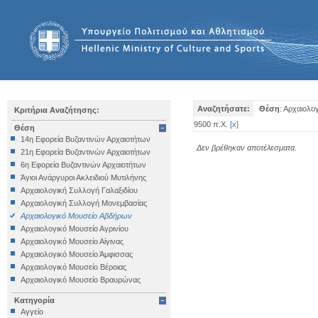
Αναζητήσατε:
Θέση
: Αρχαιολο
Κριτήρια Αναζήτησης:
9500 π.Χ.
[
x
]
Θέση
14η Εφορεία Βυζαντινών Αρχαιοτήτων
Δεν βρέθηκαν αποτέλεσματα.
21η Εφορεία Βυζαντινών Αρχαιοτήτων
6η Εφορεία Βυζαντινών Αρχαιοτήτων
Άγιοι Ανάργυροι Ακλειδιού Μυτιλήνης
Αρχαιολογική Συλλογή Γαλαξιδίου
Αρχαιολογική Συλλογή Μονεμβασίας
Αρχαιολογικό Μουσείο Αβδήρων
Αρχαιολογικό Μουσείο Αγρινίου
Αρχαιολογικό Μουσείο Αίγινας
Αρχαιολογικό Μουσείο Άμφισσας
Αρχαιολογικό Μουσείο Βέροιας
Αρχαιολογικό Μουσείο Βραυρώνας
Αρχαιολογικό Μουσείο Δελφών
Κατηγορία
Αρχαιολογικό Μουσείο Ηγουμενίτσας
Αγγείο