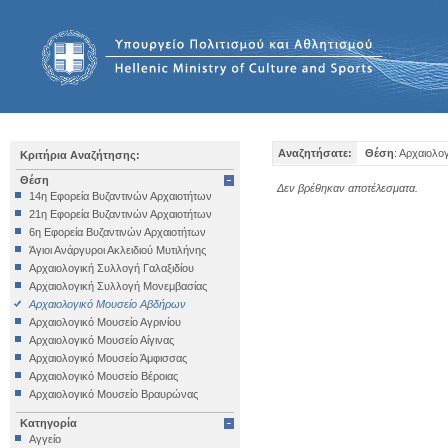
Αναζητήσατε:
Θέση
: Αρχαιολο
Κριτήρια Αναζήτησης:
Θέση
Δεν βρέθηκαν αποτέλεσματα.
14η Εφορεία Βυζαντινών Αρχαιοτήτων
21η Εφορεία Βυζαντινών Αρχαιοτήτων
6η Εφορεία Βυζαντινών Αρχαιοτήτων
Άγιοι Ανάργυροι Ακλειδιού Μυτιλήνης
Αρχαιολογική Συλλογή Γαλαξιδίου
Αρχαιολογική Συλλογή Μονεμβασίας
Αρχαιολογικό Μουσείο Αβδήρων
Αρχαιολογικό Μουσείο Αγρινίου
Αρχαιολογικό Μουσείο Αίγινας
Αρχαιολογικό Μουσείο Άμφισσας
Αρχαιολογικό Μουσείο Βέροιας
Αρχαιολογικό Μουσείο Βραυρώνας
Αρχαιολογικό Μουσείο Δελφών
Κατηγορία
Αρχαιολογικό Μουσείο Ηγουμενίτσας
Αγγείο